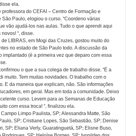
disse ela.
e professora do CEFAI – Centro de Formação e
 São Paulo, elogiou o curso. “Coordeno várias
ue vão ajudá-los nas aulas. Tudo o que aprendi aqui
novos! “, disse.
te de LIBRAS, em Mogi das Cruzes, gostou muito do
ntes no estado de São Paulo todo. A discussão da
o implantado (é a primeira vez que deparo com essa
sse.
onfirmou o que a sua colega de trabalho disse. “É a
ndi muito. Tem muitas novidades. O trabalho com o
rito. E da maneira que explicam, não. São informações
ducadores, em geral. Mas em toda a comunidade. Deixo
xcelente curso. Levem para as Semanas de Educação
to com essa troca! “, finalizou ela.
 Campo Limpo Paulista, SP; Alessandra Matte, São
Paulo, SP; Cristiane Lopes, São Sebastião, SP; Denise
i, SP; Eliana Verly, Guaratinguetá, SP; Elisne Buso,
e Rodrigues, SP; Heloíse Borges, SP; Ivonildes dos