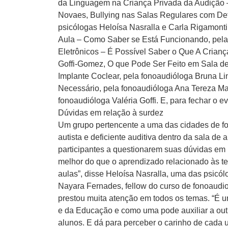
da Linguagem na Criança Privada da Audição – 
Novaes, Bullying nas Salas Regulares com Defi
psicólogas Heloísa Nasralla e Carla Rigamont
Aula – Como Saber se Está Funcionando, pela 
Eletrônicos – É Possível Saber o Que A Crianç
Goffi-Gomez, O que Pode Ser Feito em Sala de
Implante Coclear, pela fonoaudióloga Bruna Li
Necessário, pela fonoaudióloga Ana Tereza Ma
fonoaudióloga Valéria Goffi. E, para fechar o 
Dúvidas em relação à surdez
Um grupo pertencente a uma das cidades de fo
autista e deficiente auditiva dentro da sala de 
participantes a questionarem suas dúvidas em 
melhor do que o aprendizado relacionado às te
aulas”, disse Heloísa Nasralla, uma das psicól
Nayara Fernades, fellow do curso de fonoaudi
prestou muita atenção em todos os temas. “É 
e da Educação e como uma pode auxiliar a out
alunos. E dá para perceber o carinho de cada