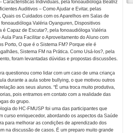
Características Individuais, pela fonoaudióloga Beatriz
cientes Auditivos – Como Ajudar e Evitar, pelas
i, Quais os Cuidados com os Aparelhos em Salas de
fonoaudióloga Valéria Oyanguren, Dispositivos
a é Capaz de Escutar?, pela fonoaudióloga Valéria
 Aula Para Facilitar o Aproveitamento do Aluno com
ns Porto, O que é o Sistema FM? Porque ele é
galhães, Sistema FM na Prática. Como Usá-los?, pela
evento, foram levantadas dúvidas e propostas discussões.
ra questionou como lidar com um caso de uma criança
aula durante a aula sobre bullying, o que motivou outros
relação aos seus alunos. “É uma troca muito produtiva,
orias, pois entramos em contato com a realidade das
ogas do grupo.
ologia do HC-FMUSP foi uma das participantes que
um curso enriquecedor, abordando os aspectos da Saúde
ra para melhorar as condições de aprendizado dos
 um na discussão de casos. É um preparo muito grande