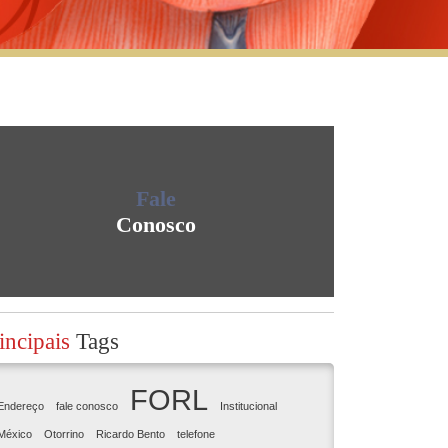
Fale
Conosco
incipais
Tags
FORL
Endereço
fale conosco
Institucional
México
Otorrino
Ricardo Bento
telefone