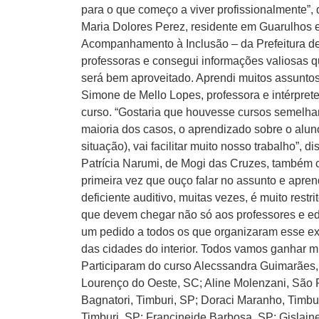
para o que começo a viver profissionalmente”, 
Maria Dolores Perez, residente em Guarulhos 
Acompanhamento à Inclusão – da Prefeitura de
professoras e consegui informações valiosas q
será bem aproveitado. Aprendi muitos assuntos 
Simone de Mello Lopes, professora e intérpre
curso. “Gostaria que houvesse cursos semelha
maioria dos casos, o aprendizado sobre o alun
situação), vai facilitar muito nosso trabalho”, di
Patrícia Narumi, de Mogi das Cruzes, também c
primeira vez que ouço falar no assunto e apre
deficiente auditivo, muitas vezes, é muito rest
que devem chegar não só aos professores e e
um pedido a todos os que organizaram esse e
das cidades do interior. Todos vamos ganhar mui
Participaram do curso Alecssandra Guimarães,
Lourenço do Oeste, SC; Aline Molenzani, São 
Bagnatori, Timburi, SP; Doraci Maranho, Timbur
Timburi, SP; Francineide Barbosa, SP; Gislain