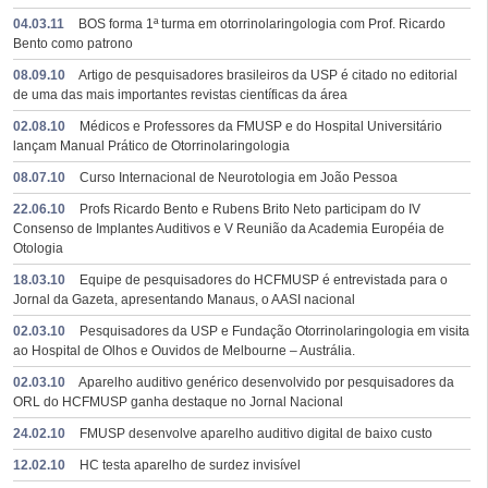
04.03.11
BOS forma 1ª turma em otorrinolaringologia com Prof. Ricardo
Bento como patrono
08.09.10
Artigo de pesquisadores brasileiros da USP é citado no editorial
de uma das mais importantes revistas científicas da área
02.08.10
Médicos e Professores da FMUSP e do Hospital Universitário
lançam Manual Prático de Otorrinolaringologia
08.07.10
Curso Internacional de Neurotologia em João Pessoa
22.06.10
Profs Ricardo Bento e Rubens Brito Neto participam do IV
Consenso de Implantes Auditivos e V Reunião da Academia Européia de
Otologia
18.03.10
Equipe de pesquisadores do HCFMUSP é entrevistada para o
Jornal da Gazeta, apresentando Manaus, o AASI nacional
02.03.10
Pesquisadores da USP e Fundação Otorrinolaringologia em visita
ao Hospital de Olhos e Ouvidos de Melbourne – Austrália.
02.03.10
Aparelho auditivo genérico desenvolvido por pesquisadores da
ORL do HCFMUSP ganha destaque no Jornal Nacional
24.02.10
FMUSP desenvolve aparelho auditivo digital de baixo custo
12.02.10
HC testa aparelho de surdez invisível