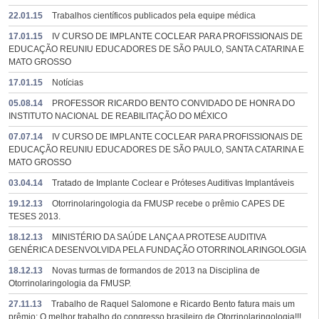
22.01.15
Trabalhos científicos publicados pela equipe médica
17.01.15
IV CURSO DE IMPLANTE COCLEAR PARA PROFISSIONAIS DE
EDUCAÇÃO REUNIU EDUCADORES DE SÃO PAULO, SANTA CATARINA E
MATO GROSSO
17.01.15
Notícias
05.08.14
PROFESSOR RICARDO BENTO CONVIDADO DE HONRA DO
INSTITUTO NACIONAL DE REABILITAÇÃO DO MÉXICO
07.07.14
IV CURSO DE IMPLANTE COCLEAR PARA PROFISSIONAIS DE
EDUCAÇÃO REUNIU EDUCADORES DE SÃO PAULO, SANTA CATARINA E
MATO GROSSO
03.04.14
Tratado de Implante Coclear e Próteses Auditivas Implantáveis
19.12.13
Otorrinolaringologia da FMUSP recebe o prêmio CAPES DE
TESES 2013.
18.12.13
MINISTÉRIO DA SAÚDE LANÇA A PROTESE AUDITIVA
GENÉRICA DESENVOLVIDA PELA FUNDAÇÃO OTORRINOLARINGOLOGIA
18.12.13
Novas turmas de formandos de 2013 na Disciplina de
Otorrinolaringologia da FMUSP.
27.11.13
Trabalho de Raquel Salomone e Ricardo Bento fatura mais um
prêmio: O melhor trabalho do congresso brasileiro de Otorrinolaringologia!!!