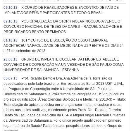
09.10.13
X CURSO DE REABILITADORES E ENCONTRO DE PAIS DE
IMPLANTADOS REÚNE PARTICIPANTES DE TODO O BRASIL
09.10.13
POS GRADUAÇÃO DA OTORRINOLARINGOLOGIA VENCE O
CONCURSO NACIONAL DE TESES DA CAPES – RAQUEL SALOMONE E
PROF. RICARDO BENTO PREMIADOS
01.10.13
101 º CURSO DE DISSECÇÃO DO OSSO TEMPORAL
ACONTECEU NA FACULDADE DE MEDICINA DA USP ENTRE OS DIAS 24
a 27 de setembro de 2013
28.08.13
GRUPO DE IMPLANTE COCLEAR DA FMUSP ESTABELECE
CONVENIO DE COOPERAÇÃO VIA UNIVESIDADE DE SÃO PAULO COM A
UNIVERSIDADE DE SALAMANCA – ESPANHA
05.07.13
Prof. Ricardo Bento e Dra. Ana Adelina de la Torre são os
pesquisadores pelo lado brasileiro. Em resposta ao Edital 2013 USP-USAL,
do Programa de Cooperação entre a Universidade de São Paulo e a
Universidad de Salamanca, a Pró-Reitoria de Pesquisa da USP publicou os
projetos qualificados. Área: Ciências Biológicas e Medicina (2013-3) – Título:
Estimulação do ápice da cóclea em crianças com implante coclear e seus
efeitos nos testes auditivos, coordenado pelos Profs. Drs. Ricardo Ferreira
Bento da Faculdade de Medicina da USP e Miguel Ángel Merchán Cifuentes
da Universidad de Salamanca. Foi o único projeto qualificado em primeiro
lugar na área de Saúde! Parabéns aos pesquisadores e a todo o Grupo de