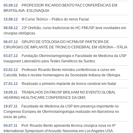
05.09.12
PROFESSOR RICARDO BENTO FAZ CONFERÊNCIAS EM
BRATISLAVA- ESLOVAQUIA
15.08.12
III Curso Teórico – Prático do nervo Facial
08.08.12
23º Orelhão, curso tradicional do HC-FMUSP, teve novidades em
cirurgias otológicas.
06.07.12
GRUPO DE OTOLOGIA DO HCFMUSP PARTICIPA DE
CIRURGIAS DE IMPLANTE DE TRONCO CEREBRAL EM VERONA – ITÁLIA
03.07.12
Fundação Otorrinolaringologia e Faculdade de Medicina da USP
inauguram Laboratório para Testes Genéticos da Surdez.
03.02.12
Professor Ricardo Bento ministra conferências e curso em
Calcultá, India e recebe homenagens da Sociedade Indiana de Otologia
27.01.12
Realizado o primeiro implante de tronco cerebral em Natal
19.09.11
TRABALHOS DA FMUSP BRILHAM NO EVENTO GLOBAL
HEARING HEALTHCARE CONFERENCE DA OMS
19.07.11
Faculdade de Medicina da USP tem presença importante no
Congresso Europeu de Otorrinolaringologia realizado em Barcelona no
início de julho.
04.07.11
Prof. Ricardo Bento apresenta técnica cirurgica nova no 6º
International Symposium of Acoustic Neuroma em Los Angeles USA.