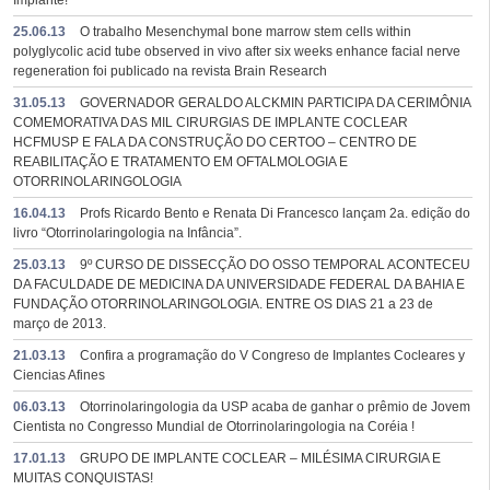
Implante!
25.06.13
O trabalho Mesenchymal bone marrow stem cells within
polyglycolic acid tube observed in vivo after six weeks enhance facial nerve
regeneration foi publicado na revista Brain Research
31.05.13
GOVERNADOR GERALDO ALCKMIN PARTICIPA DA CERIMÔNIA
COMEMORATIVA DAS MIL CIRURGIAS DE IMPLANTE COCLEAR
HCFMUSP E FALA DA CONSTRUÇÃO DO CERTOO – CENTRO DE
REABILITAÇÃO E TRATAMENTO EM OFTALMOLOGIA E
OTORRINOLARINGOLOGIA
16.04.13
Profs Ricardo Bento e Renata Di Francesco lançam 2a. edição do
livro “Otorrinolaringologia na Infância”.
25.03.13
9º CURSO DE DISSECÇÃO DO OSSO TEMPORAL ACONTECEU
DA FACULDADE DE MEDICINA DA UNIVERSIDADE FEDERAL DA BAHIA E
FUNDAÇÃO OTORRINOLARINGOLOGIA. ENTRE OS DIAS 21 a 23 de
março de 2013.
21.03.13
Confira a programação do V Congreso de Implantes Cocleares y
Ciencias Afines
06.03.13
Otorrinolaringologia da USP acaba de ganhar o prêmio de Jovem
Cientista no Congresso Mundial de Otorrinolaringologia na Coréia !
17.01.13
GRUPO DE IMPLANTE COCLEAR – MILÉSIMA CIRURGIA E
MUITAS CONQUISTAS!