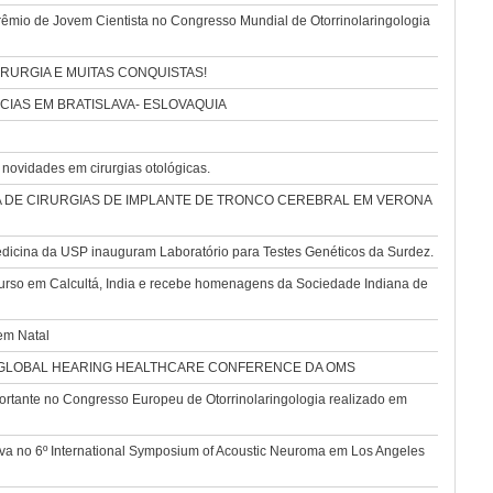
êmio de Jovem Cientista no Congresso Mundial de Otorrinolaringologia
RURGIA E MUITAS CONQUISTAS!
IAS EM BRATISLAVA- ESLOVAQUIA
novidades em cirurgias otológicas.
 DE CIRURGIAS DE IMPLANTE DE TRONCO CEREBRAL EM VERONA
dicina da USP inauguram Laboratório para Testes Genéticos da Surdez.
curso em Calcultá, India e recebe homenagens da Sociedade Indiana de
em Natal
 GLOBAL HEARING HEALTHCARE CONFERENCE DA OMS
tante no Congresso Europeu de Otorrinolaringologia realizado em
nova no 6º International Symposium of Acoustic Neuroma em Los Angeles