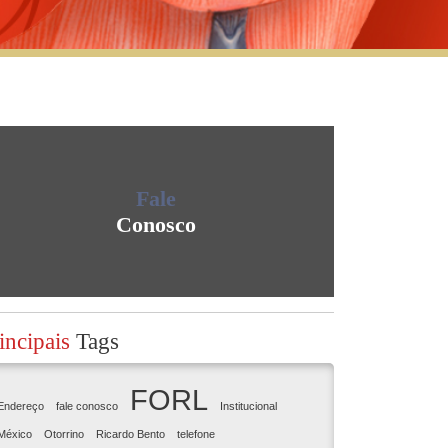
Fale
Conosco
incipais
Tags
FORL
Endereço
fale conosco
Institucional
México
Otorrino
Ricardo Bento
telefone