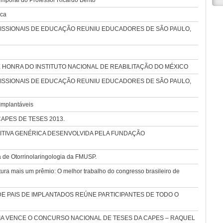
mporal do Professor Ricardo Bento
ica
ISSIONAIS DE EDUCAÇÃO REUNIU EDUCADORES DE SÃO PAULO,
HONRA DO INSTITUTO NACIONAL DE REABILITAÇÃO DO MÉXICO
ISSIONAIS DE EDUCAÇÃO REUNIU EDUCADORES DE SÃO PAULO,
Implantáveis
o CAPES DE TESES 2013.
DITIVA GENÉRICA DESENVOLVIDA PELA FUNDAÇÃO
 de Otorrinolaringologia da FMUSP.
ra mais um prêmio: O melhor trabalho do congresso brasileiro de
E PAIS DE IMPLANTADOS REÚNE PARTICIPANTES DE TODO O
 VENCE O CONCURSO NACIONAL DE TESES DA CAPES – RAQUEL