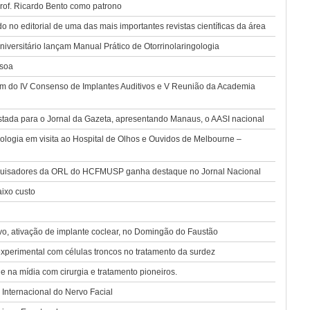
rof. Ricardo Bento como patrono
o no editorial de uma das mais importantes revistas científicas da área
versitário lançam Manual Prático de Otorrinolaringologia
ssoa
pam do IV Consenso de Implantes Auditivos e V Reunião da Academia
ada para o Jornal da Gazeta, apresentando Manaus, o AASI nacional
logia em visita ao Hospital de Olhos e Ouvidos de Melbourne –
squisadores da ORL do HCFMUSP ganha destaque no Jornal Nacional
ixo custo
o, ativação de implante coclear, no Domingão do Faustão
xperimental com células troncos no tratamento da surdez
na mídia com cirurgia e tratamento pioneiros.
nternacional do Nervo Facial