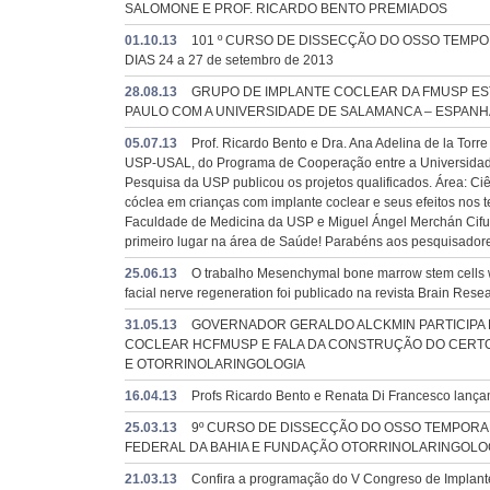
SALOMONE E PROF. RICARDO BENTO PREMIADOS
01.10.13
101 º CURSO DE DISSECÇÃO DO OSSO TEMPO
DIAS 24 a 27 de setembro de 2013
28.08.13
GRUPO DE IMPLANTE COCLEAR DA FMUSP ES
PAULO COM A UNIVERSIDADE DE SALAMANCA – ESPANH
05.07.13
Prof. Ricardo Bento e Dra. Ana Adelina de la Torre
USP-USAL, do Programa de Cooperação entre a Universidade
Pesquisa da USP publicou os projetos qualificados. Área: Ciê
cóclea em crianças com implante coclear e seus efeitos nos t
Faculdade de Medicina da USP e Miguel Ángel Merchán Cifue
primeiro lugar na área de Saúde! Parabéns aos pesquisadore
25.06.13
O trabalho Mesenchymal bone marrow stem cells wit
facial nerve regeneration foi publicado na revista Brain Rese
31.05.13
GOVERNADOR GERALDO ALCKMIN PARTICIPA D
COCLEAR HCFMUSP E FALA DA CONSTRUÇÃO DO CERTO
E OTORRINOLARINGOLOGIA
16.04.13
Profs Ricardo Bento e Renata Di Francesco lançam 2
25.03.13
9º CURSO DE DISSECÇÃO DO OSSO TEMPORA
FEDERAL DA BAHIA E FUNDAÇÃO OTORRINOLARINGOLOGIA.
21.03.13
Confira a programação do V Congreso de Implante