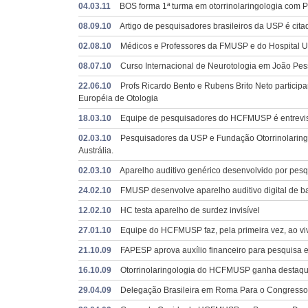
04.03.11
BOS forma 1ª turma em otorrinolaringologia com P
08.09.10
Artigo de pesquisadores brasileiros da USP é citad
02.08.10
Médicos e Professores da FMUSP e do Hospital Uni
08.07.10
Curso Internacional de Neurotologia em João Pe
22.06.10
Profs Ricardo Bento e Rubens Brito Neto partici
Européia de Otologia
18.03.10
Equipe de pesquisadores do HCFMUSP é entrevist
02.03.10
Pesquisadores da USP e Fundação Otorrinolaringo
Austrália.
02.03.10
Aparelho auditivo genérico desenvolvido por pe
24.02.10
FMUSP desenvolve aparelho auditivo digital de ba
12.02.10
HC testa aparelho de surdez invisível
27.01.10
Equipe do HCFMUSP faz, pela primeira vez, ao viv
21.10.09
FAPESP aprova auxílio financeiro para pesquisa e
16.10.09
Otorrinolaringologia do HCFMUSP ganha destaque 
29.04.09
Delegação Brasileira em Roma Para o Congresso I