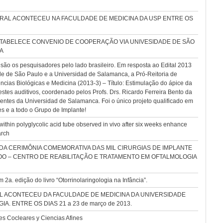
RAL ACONTECEU NA FACULDADE DE MEDICINA DA USP ENTRE OS
TABELECE CONVENIO DE COOPERAÇÃO VIA UNIVESIDADE DE SÃO
A
 são os pesquisadores pelo lado brasileiro. Em resposta ao Edital 2013
 de São Paulo e a Universidad de Salamanca, a Pró-Reitoria de
ncias Biológicas e Medicina (2013-3) – Título: Estimulação do ápice da
estes auditivos, coordenado pelos Profs. Drs. Ricardo Ferreira Bento da
ntes da Universidad de Salamanca. Foi o único projeto qualificado em
s e a todo o Grupo de Implante!
hin polyglycolic acid tube observed in vivo after six weeks enhance
arch
A CERIMÔNIA COMEMORATIVA DAS MIL CIRURGIAS DE IMPLANTE
O – CENTRO DE REABILITAÇÃO E TRATAMENTO EM OFTALMOLOGIA
a. edição do livro “Otorrinolaringologia na Infância”.
L ACONTECEU DA FACULDADE DE MEDICINA DA UNIVERSIDADE
 ENTRE OS DIAS 21 a 23 de março de 2013.
s Cocleares y Ciencias Afines