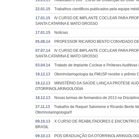
19.03.15
Realizado o 106º. Curso de Dissecção do Osso Te
22.01.15
Trabalhos científicos publicados pela equipe méd
17.01.15
IV CURSO DE IMPLANTE COCLEAR PARA PROF
SANTA CATARINA E MATO GROSSO
17.01.15
Notícias
05.08.14
PROFESSOR RICARDO BENTO CONVIDADO DE 
07.07.14
IV CURSO DE IMPLANTE COCLEAR PARA PROF
SANTA CATARINA E MATO GROSSO
03.04.14
Tratado de Implante Coclear e Próteses Auditivas 
19.12.13
Otorrinolaringologia da FMUSP recebe o prêmi
18.12.13
MINISTÉRIO DA SAÚDE LANÇA A PROTESE AU
OTORRINOLARINGOLOGIA
18.12.13
Novas turmas de formandos de 2013 na Disciplina
27.11.13
Trabalho de Raquel Salomone e Ricardo Bento fatu
Otorrinolaringologia!!!
09.10.13
X CURSO DE REABILITADORES E ENCONTRO D
BRASIL
09.10.13
POS GRADUAÇÃO DA OTORRINOLARINGOLOGIA