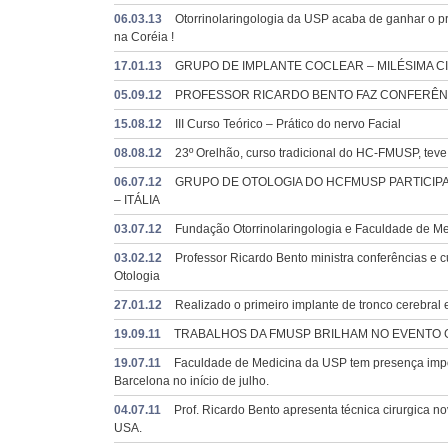
06.03.13
Otorrinolaringologia da USP acaba de ganhar o pr
na Coréia !
17.01.13
GRUPO DE IMPLANTE COCLEAR – MILÉSIMA CI
05.09.12
PROFESSOR RICARDO BENTO FAZ CONFERÊNC
15.08.12
III Curso Teórico – Prático do nervo Facial
08.08.12
23º Orelhão, curso tradicional do HC-FMUSP, teve 
06.07.12
GRUPO DE OTOLOGIA DO HCFMUSP PARTICIPA
– ITÁLIA
03.07.12
Fundação Otorrinolaringologia e Faculdade de Me
03.02.12
Professor Ricardo Bento ministra conferências e 
Otologia
27.01.12
Realizado o primeiro implante de tronco cerebral 
19.09.11
TRABALHOS DA FMUSP BRILHAM NO EVENTO
19.07.11
Faculdade de Medicina da USP tem presença impor
Barcelona no início de julho.
04.07.11
Prof. Ricardo Bento apresenta técnica cirurgica 
USA.