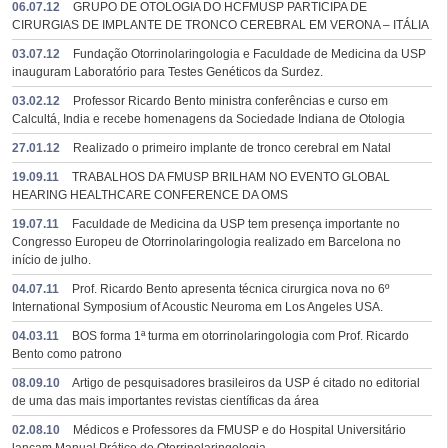
06.07.12
GRUPO DE OTOLOGIA DO HCFMUSP PARTICIPA DE
CIRURGIAS DE IMPLANTE DE TRONCO CEREBRAL EM VERONA – ITÁLIA
03.07.12
Fundação Otorrinolaringologia e Faculdade de Medicina da USP
inauguram Laboratório para Testes Genéticos da Surdez.
03.02.12
Professor Ricardo Bento ministra conferências e curso em
Calcultá, India e recebe homenagens da Sociedade Indiana de Otologia
27.01.12
Realizado o primeiro implante de tronco cerebral em Natal
19.09.11
TRABALHOS DA FMUSP BRILHAM NO EVENTO GLOBAL
HEARING HEALTHCARE CONFERENCE DA OMS
19.07.11
Faculdade de Medicina da USP tem presença importante no
Congresso Europeu de Otorrinolaringologia realizado em Barcelona no
início de julho.
04.07.11
Prof. Ricardo Bento apresenta técnica cirurgica nova no 6º
International Symposium of Acoustic Neuroma em Los Angeles USA.
04.03.11
BOS forma 1ª turma em otorrinolaringologia com Prof. Ricardo
Bento como patrono
08.09.10
Artigo de pesquisadores brasileiros da USP é citado no editorial
de uma das mais importantes revistas científicas da área
02.08.10
Médicos e Professores da FMUSP e do Hospital Universitário