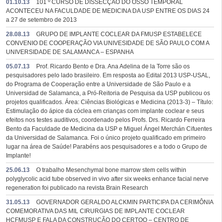
01.10.13
101 º CURSO DE DISSECÇÃO DO OSSO TEMPORAL
ACONTECEU NA FACULDADE DE MEDICINA DA USP ENTRE OS DIAS 24
a 27 de setembro de 2013
28.08.13
GRUPO DE IMPLANTE COCLEAR DA FMUSP ESTABELECE
CONVENIO DE COOPERAÇÃO VIA UNIVESIDADE DE SÃO PAULO COM A
UNIVERSIDADE DE SALAMANCA – ESPANHA
05.07.13
Prof. Ricardo Bento e Dra. Ana Adelina de la Torre são os
pesquisadores pelo lado brasileiro. Em resposta ao Edital 2013 USP-USAL,
do Programa de Cooperação entre a Universidade de São Paulo e a
Universidad de Salamanca, a Pró-Reitoria de Pesquisa da USP publicou os
projetos qualificados. Área: Ciências Biológicas e Medicina (2013-3) – Título:
Estimulação do ápice da cóclea em crianças com implante coclear e seus
efeitos nos testes auditivos, coordenado pelos Profs. Drs. Ricardo Ferreira
Bento da Faculdade de Medicina da USP e Miguel Ángel Merchán Cifuentes
da Universidad de Salamanca. Foi o único projeto qualificado em primeiro
lugar na área de Saúde! Parabéns aos pesquisadores e a todo o Grupo de
Implante!
25.06.13
O trabalho Mesenchymal bone marrow stem cells within
polyglycolic acid tube observed in vivo after six weeks enhance facial nerve
regeneration foi publicado na revista Brain Research
31.05.13
GOVERNADOR GERALDO ALCKMIN PARTICIPA DA CERIMÔNIA
COMEMORATIVA DAS MIL CIRURGIAS DE IMPLANTE COCLEAR
HCFMUSP E FALA DA CONSTRUÇÃO DO CERTOO – CENTRO DE