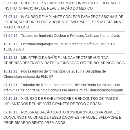
05.08.14
PROFESSOR RICARDO BENTO CONVIDADO DE HONRA DO
INSTITUTO NACIONAL DE REABILITAÇÃO DO MÉXICO
07.07.14
IV CURSO DE IMPLANTE COCLEAR PARA PROFISSIONAIS DE
EDUCAÇÃO REUNIU EDUCADORES DE SÃO PAULO, SANTA CATARINA E
MATO GROSSO
03.04.14
Tratado de Implante Coclear e Próteses Auditivas Implantáveis
19.12.13
Otorrinolaringologia da FMUSP recebe o prêmio CAPES DE
TESES 2013.
18.12.13
MINISTÉRIO DA SAÚDE LANÇA A PROTESE AUDITIVA
GENÉRICA DESENVOLVIDA PELA FUNDAÇÃO OTORRINOLARINGOLOGIA
18.12.13
Novas turmas de formandos de 2013 na Disciplina de
Otorrinolaringologia da FMUSP.
27.11.13
Trabalho de Raquel Salomone e Ricardo Bento fatura mais um
prêmio: O melhor trabalho do congresso brasileiro de Otorrinolaringologia!!!
09.10.13
X CURSO DE REABILITADORES E ENCONTRO DE PAIS DE
IMPLANTADOS REÚNE PARTICIPANTES DE TODO O BRASIL
09.10.13
POS GRADUAÇÃO DA OTORRINOLARINGOLOGIA VENCE O
CONCURSO NACIONAL DE TESES DA CAPES – RAQUEL SALOMONE E
PROF. RICARDO BENTO PREMIADOS