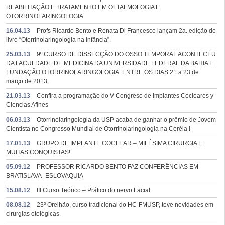
REABILITAÇÃO E TRATAMENTO EM OFTALMOLOGIA E
OTORRINOLARINGOLOGIA
16.04.13
Profs Ricardo Bento e Renata Di Francesco lançam 2a. edição do
livro “Otorrinolaringologia na Infância”.
25.03.13
9º CURSO DE DISSECÇÃO DO OSSO TEMPORAL ACONTECEU
DA FACULDADE DE MEDICINA DA UNIVERSIDADE FEDERAL DA BAHIA E
FUNDAÇÃO OTORRINOLARINGOLOGIA. ENTRE OS DIAS 21 a 23 de
março de 2013.
21.03.13
Confira a programação do V Congreso de Implantes Cocleares y
Ciencias Afines
06.03.13
Otorrinolaringologia da USP acaba de ganhar o prêmio de Jovem
Cientista no Congresso Mundial de Otorrinolaringologia na Coréia !
17.01.13
GRUPO DE IMPLANTE COCLEAR – MILÉSIMA CIRURGIA E
MUITAS CONQUISTAS!
05.09.12
PROFESSOR RICARDO BENTO FAZ CONFERÊNCIAS EM
BRATISLAVA- ESLOVAQUIA
15.08.12
III Curso Teórico – Prático do nervo Facial
08.08.12
23º Orelhão, curso tradicional do HC-FMUSP, teve novidades em
cirurgias otológicas.