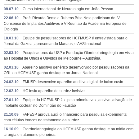
lançam Manual Prático de Otorrinolaringologia
08.07.10
Curso Internacional de Neurotologia em João Pessoa
22.06.10
Profs Ricardo Bento e Rubens Brito Neto participam do IV
Consenso de Implantes Auditivos e V Reunião da Academia Européia de
Otologia
18.03.10
Equipe de pesquisadores do HCFMUSP é entrevistada para o
Jornal da Gazeta, apresentando Manaus, o AASI nacional
02.03.10
Pesquisadores da USP e Fundação Otorrinolaringologia em visita
ao Hospital de Olhos e Ouvidos de Melbourne – Austrália.
02.03.10
Aparelho auditivo genérico desenvolvido por pesquisadores da
ORL do HCFMUSP ganha destaque no Jornal Nacional
24.02.10
FMUSP desenvolve aparelho auditivo digital de baixo custo
12.02.10
HC testa aparelho de surdez invisível
27.01.10
Equipe do HCFMUSP faz, pela primeira vez, ao vivo, ativação de
implante coclear, no Domingão do Faustão
21.10.09
FAPESP aprova auxílio financeiro para pesquisa experimental
com células troncos no tratamento da surdez
16.10.09
Otorrinolaringologia do HCFMUSP ganha destaque na mídia com
cirurgia e tratamento pioneiros.