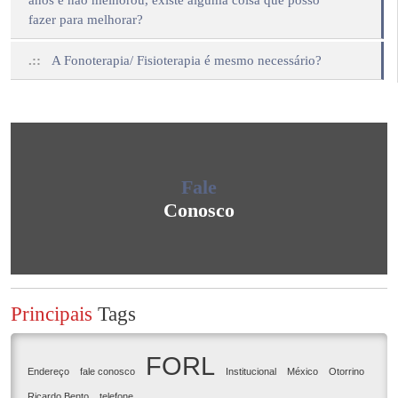
anos e não melhorou, existe alguma coisa que posso
fazer para melhorar?
.::
A Fonoterapia/ Fisioterapia é mesmo necessário?
Fale
Conosco
Principais
Tags
FORL
Endereço
fale conosco
Institucional
México
Otorrino
Ricardo Bento
telefone